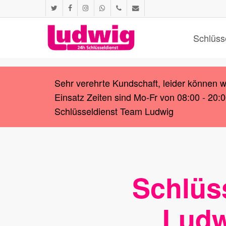
Skip
twitter
facebook
instagram
whatsapp
phone
email
to
main
Schlüss
content
Sehr verehrte Kundschaft, leider können 
Einsatz Zeiten sind Mo-Fr von 08:00 - 20:
Schlüsseldienst Team Ludwig
Schlüs
Ludw