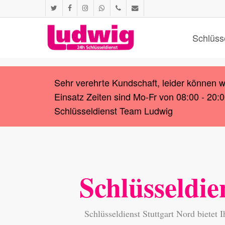
Skip
twitter
facebook
instagram
whatsapp
phone
email
to
main
Schlüss
content
Sehr verehrte Kundschaft, leider können 
Einsatz Zeiten sind Mo-Fr von 08:00 - 20:
Schlüsseldienst Team Ludwig
Schlüsseldie
Schlüsseldienst Stuttgart Nord bietet