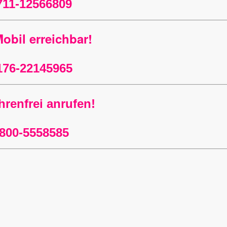
711-12566809
obil erreichbar!
176-22145965
renfrei anrufen!
800-5558585