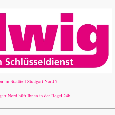
n im Stadtteil Stuttgart Nord ?
gart Nord hilft Ihnen in der Regel 24h