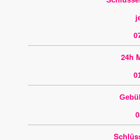
j
0
24h M
0
Gebüh
0
Schlüss