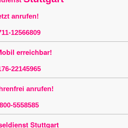
etzt anrufen!
711-12566809
obil erreichbar!
176-22145965
renfrei anrufen!
800-5558585
eldienst Stuttgart