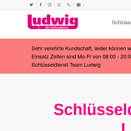
Skip
twitter
facebook
instagram
whatsapp
phone
email
to
main
Schlüss
content
Sehr verehrte Kundschaft, leider können 
Einsatz Zeiten sind Mo-Fr von 08:00 - 20:
Schlüsseldienst Team Ludwig
Schlüsseld
L