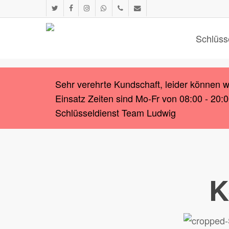
Skip
twitter
facebook
instagram
whatsapp
phone
email
to
main
Schlüss
content
Sehr verehrte Kundschaft, leider können 
Einsatz Zeiten sind Mo-Fr von 08:00 - 20:
Schlüsseldienst Team Ludwig
K