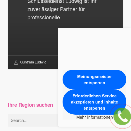
Schlüsseldienst Ludwig ist Ihr
zuverlässiger Partner für
professionelle…
Guntram Ludwig
Meinungsmeister
entsperren
Erforderlichen Service
akzeptieren und Inhalte
Ihre Region suchen
entsperren
Mehr Informationen