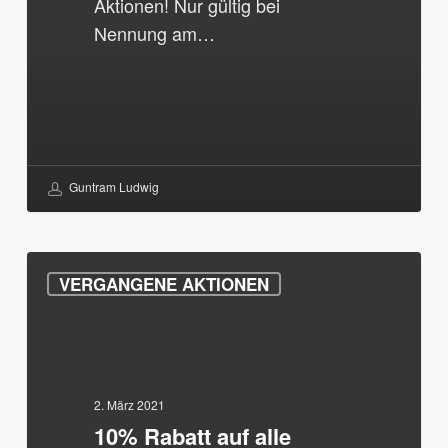
Aktionen! Nur gültig bei
Nennung am…
Guntram Ludwig
10%
VERGANGENE AKTIONEN
Rabatt
auf
alle
Reparaturaufträge
im
2. März 2021
10% Rabatt auf alle
März