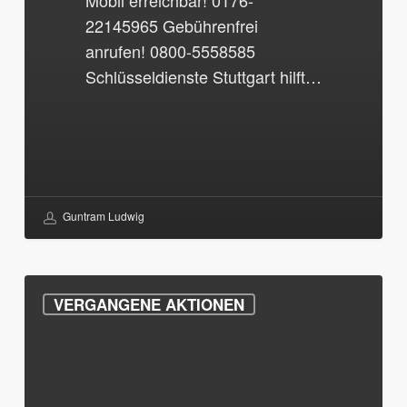
Mobil erreichbar! 0176-
22145965 Gebührenfrei
anrufen! 0800-5558585
Schlüsseldienste Stuttgart hilft…
Guntram Ludwig
10%
VERGANGENE AKTIONEN
auf
Schlosstausch
/
Zylinderwechsel