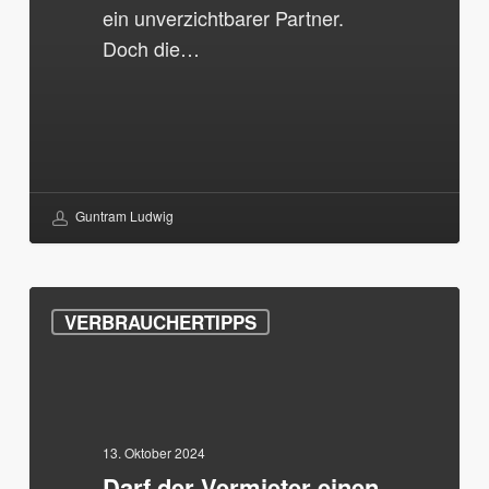
ein unverzichtbarer Partner.
Doch die…
Guntram Ludwig
Darf
VERBRAUCHERTIPPS
der
Vermieter
einen
Schlüssel
behalten
13. Oktober 2024
Darf der Vermieter einen
für