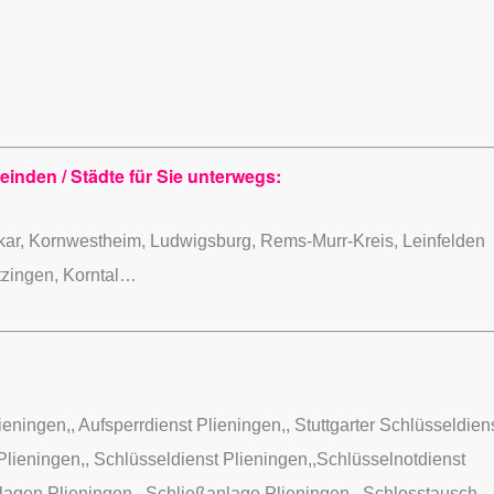
inden / Städte für Sie unterwegs:
ar, Kornwestheim, Ludwigsburg, Rems-Murr-Kreis, Leinfelden
tzingen, Korntal…
eningen,, Aufsperrdienst Plieningen,, Stuttgarter Schlüsseldiens
Plieningen,, Schlüsseldienst Plieningen,,Schlüsselnotdienst
nlagen Plieningen,, Schließanlage Plieningen,, Schlosstausch