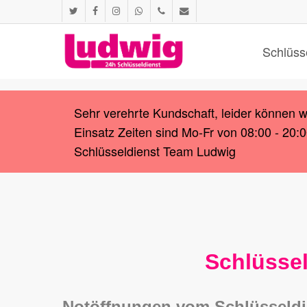
Skip
twitter
facebook
instagram
whatsapp
phone
email
to
main
Schlüss
content
Sehr verehrte Kundschaft, leider können 
Einsatz Zeiten sind Mo-Fr von 08:00 - 20:
Schlüsseldienst Team Ludwig
Schlüssel
Notöffnungen vom Schlüsseldi