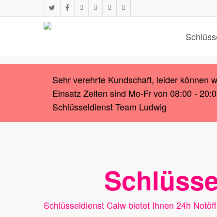
Skip
twitter
facebook
instagram
whatsapp
phone
email
to
main
Schlüss
content
Sehr verehrte Kundschaft, leider können 
Einsatz Zeiten sind Mo-Fr von 08:00 - 20:
Schlüsseldienst Team Ludwig
Schlüsse
Schlüsseldienst Calw bietet Ihnen 24h Notö