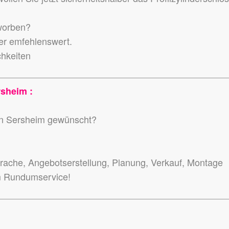
worben?
der emfehlenswert.
chkeiten
sheim :
 in Sersheim gewünscht?
ache, Angebotserstellung, Planung, Verkauf, Montage
m Rundumservice!