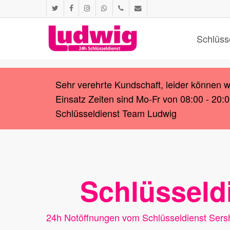
Skip
twitter
facebook
instagram
whatsapp
phone
email
to
main
Schlüss
content
Sehr verehrte Kundschaft, leider können 
Einsatz Zeiten sind Mo-Fr von 08:00 - 20:
Schlüsseldienst Team Ludwig
Schlüsseld
24h Notöffnungen vom Schlüsseldienst Sers