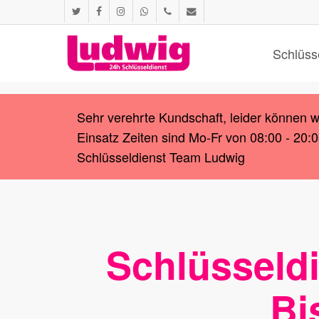
Skip
twitter
facebook
instagram
whatsapp
phone
email
to
main
Schlüss
content
Sehr verehrte Kundschaft, leider können 
Einsatz Zeiten sind Mo-Fr von 08:00 - 20:
Schlüsseldienst Team Ludwig
Schlüsseldi
Bi