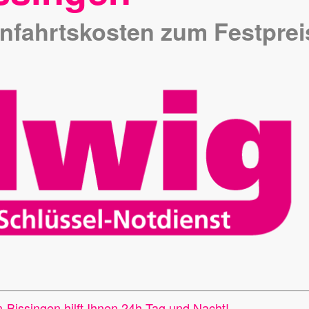
fahrtskosten zum Festprei
-Bissingen hilft Ihnen 24h Tag und Nacht!