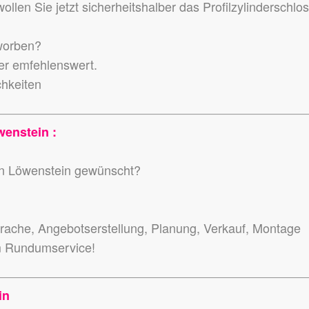
llen Sie jetzt sicherheitshalber das Profilzylinderschlo
worben?
der emfehlenswert.
chkeiten
enstein :
 in Löwenstein gewünscht?
ache, Angebotserstellung, Planung, Verkauf, Montage
m Rundumservice!
in