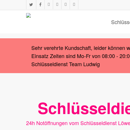
Skip
twitter
facebook
instagram
whatsapp
phone
email
to
main
Schlüss
content
Sehr verehrte Kundschaft, leider können 
Einsatz Zeiten sind Mo-Fr von 08:00 - 20:
Schlüsseldienst Team Ludwig
Schlüsseldi
24h Notöffnungen vom Schlüsseldienst Löwe