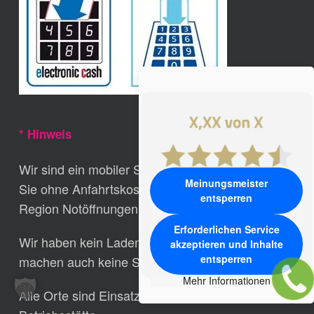
* Hinweis
Wir sind ein mobiler Schlüssel-Notdienst der für
Meinungsmeister
Sie ohne Anfahrtskosten zum Festpreis in Ihrer
entsperren
Region Notöffnungen durchführt.
Erforderlichen Service
Wir haben kein Laden-Verkaufs-Geschäft und
akzeptieren und Inhalte
entsperren
machen auch keine Schlüssel nach.
Mehr Informationen
Alle Orte sind Einsatzgebiete aber keine