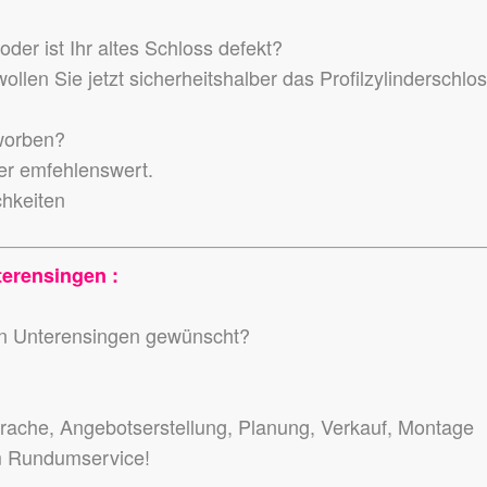
der ist Ihr altes Schloss defekt?
llen Sie jetzt sicherheitshalber das Profilzylinderschlo
worben?
der emfehlenswert.
chkeiten
erensingen :
 in Unterensingen gewünscht?
ache, Angebotserstellung, Planung, Verkauf, Montage
m Rundumservice!