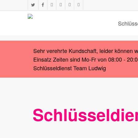
Skip
twitter
facebook
instagram
whatsapp
phone
email
to
main
Schlüss
content
Sehr verehrte Kundschaft, leider können 
Einsatz Zeiten sind Mo-Fr von 08:00 - 20:
Schlüsseldienst Team Ludwig
Schlüsseldie