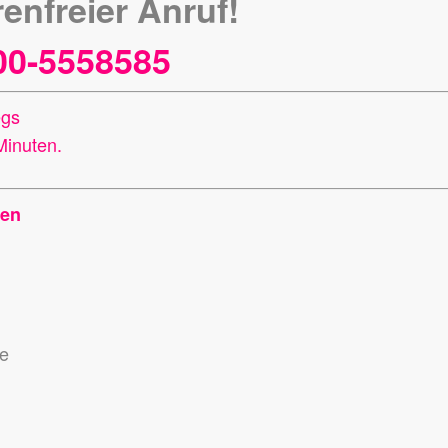
enfreier Anruf!
00-5558585
egs
Minuten.
gen
se