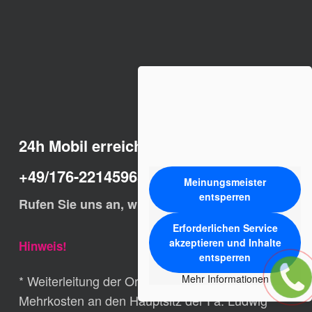
24h Mobil erreichbar:
+49/176-22145965
Meinungsmeister
entsperren
Rufen Sie uns an, wir helfen Ihnen schnell.
Erforderlichen Service
akzeptieren und Inhalte
Hinweis!
entsperren
* Weiterleitung der Ortsrufnummern ohne
Mehr Informationen
Mehrkosten an den Hauptsitz der Fa. Ludwig