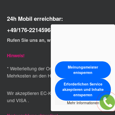
24h Mobil erreichbar:
+49/176-22145965
Rufen Sie uns an, wir helfen Ihnen schnell.
Hinweis!
Meinungsmeister
* Weiterleitung der Ortsrufnummern ohne
entsperren
Mehrkosten an den Hauptsitz der Fa. Ludwig
Erforderlichen Service
akzeptieren und Inhalte
Wir akzeptieren EC-Karte, Girocard, MasterCard,
entsperren
und VISA .
Mehr Informationen