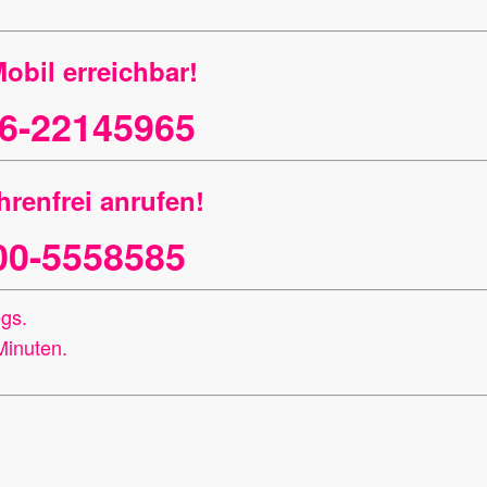
obil erreichbar!
6-22145965
renfrei anrufen!
00-5558585
egs.
Minuten.