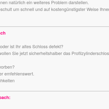
en natürlich ein weiteres Problem darstellen.
eschult um schnell und auf kostengünstigster Weise Ihne
ach
der ist Ihr altes Schloss defekt?
llen Sie jetzt sicherheitshalber das Profilzylinderschlo
worben?
der emfehlenswert.
chkeiten
pach: