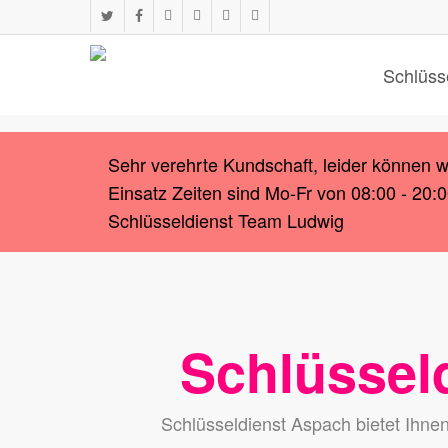
Skip
twitter
facebook
instagram
whatsapp
phone
email
to
main
Schlüss
content
Sehr verehrte Kundschaft, leider können 
Einsatz Zeiten sind Mo-Fr von 08:00 - 20:
Schlüsseldienst Team Ludwig
Schlüssel
Schlüsseldienst Aspach bietet Ihne