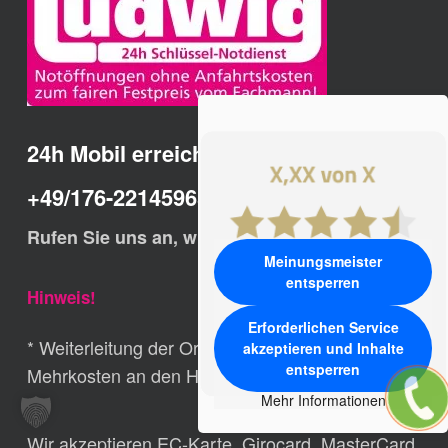
24h Mobil erreichbar:
+49/176-22145965
Rufen Sie uns an, wir helfen Ihnen schnell.
Meinungsmeister
entsperren
Hinweis!
Erforderlichen Service
* Weiterleitung der Ortsrufnummern ohne
akzeptieren und Inhalte
entsperren
Mehrkosten an den Hauptsitz der Fa. Ludwig
Mehr Informationen
Wir akzeptieren EC-Karte, Girocard, MasterCard,