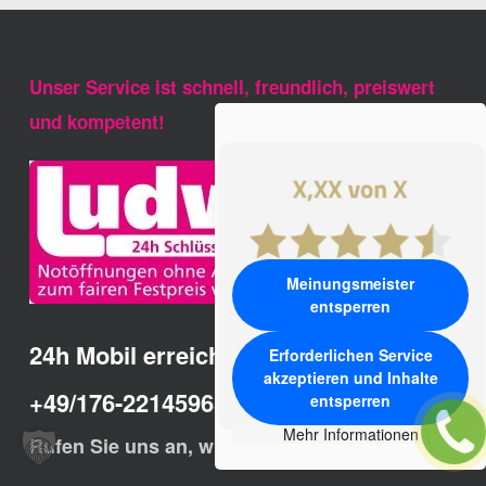
Unser Service ist schnell, freundlich, preiswert
und kompetent!
Meinungsmeister
entsperren
24h Mobil erreichbar:
Erforderlichen Service
akzeptieren und Inhalte
+49/176-22145965
entsperren
Mehr Informationen
Rufen Sie uns an, wir helfen Ihnen schnell.