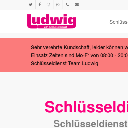
Skip
twitter
facebook
instagram
whatsapp
phone
email
to
main
Schlüss
content
Sehr verehrte Kundschaft, leider können 
Einsatz Zeiten sind Mo-Fr von 08:00 - 20:
Schlüsseldienst Team Ludwig
Schlüsseld
Schlüsseldienst