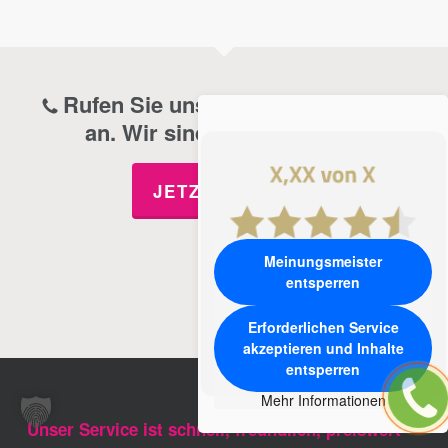
Rufen Sie uns im Notfall jederzeit
an. Wir sind 24h für Sie da.
JETZT ANRUFEN
Meinungsmeister
entsperren
Erforderlichen Service
akzeptieren und Inhalte
entsperren
Mehr Informationen
Unser Service ist schnell, freundlich, preiswert