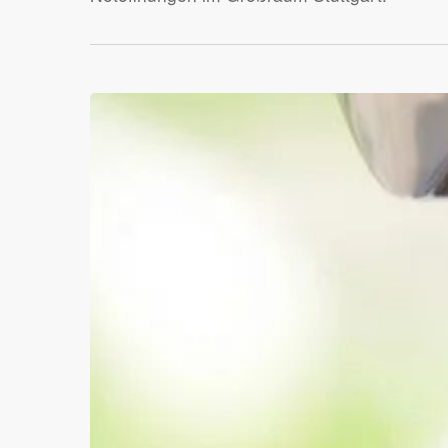
Ratgeber
Schlüsseldienst
|
ERGO