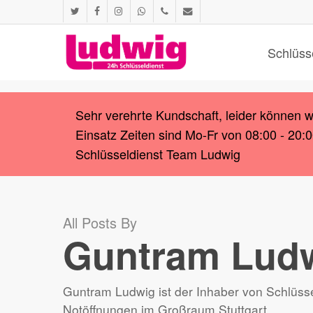
Skip
twitter
facebook
instagram
whatsapp
phone
email
to
main
Schlüss
content
Sehr verehrte Kundschaft, leider können 
Einsatz Zeiten sind Mo-Fr von 08:00 - 20:
Schlüsseldienst Team Ludwig
All Posts By
Guntram Lud
Guntram Ludwig ist der Inhaber von Schlüsse
Notöffnungen im Großraum Stuttgart.