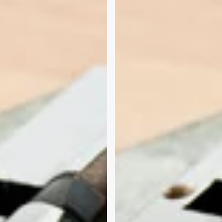
Zylinderwechsel
ungen
im
Juni
2020