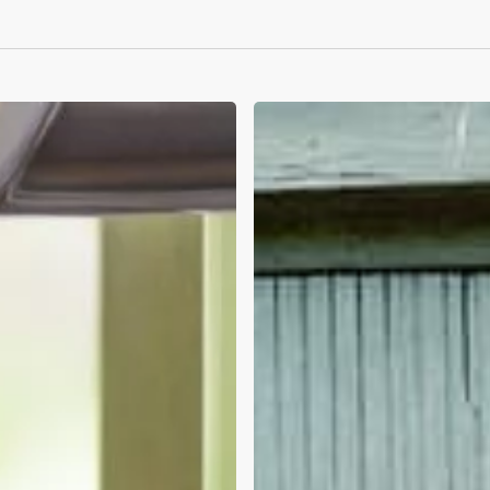
Einbruchschaden-
Beseitigung
&
-
Behebung