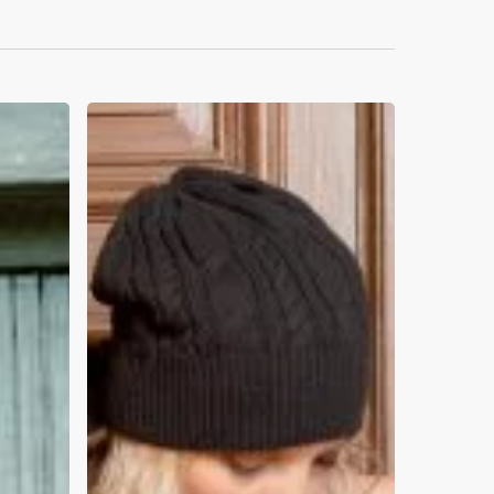
10%
Studenten-
Rabatt
im
November