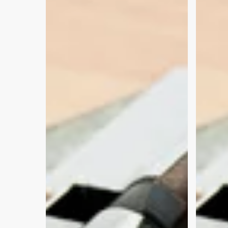
Schlosstausch
auf
/
Türöffn
Zylinderwechsel
im
im
August
Oktober
2020